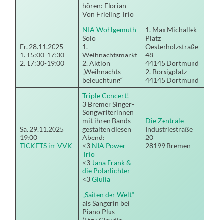
hören: Florian
Von Frieling Trio
NIA Wohlgemuth
1. Max Michallek
Solo
Platz
Fr. 28.11.2025
1.
Oesterholzstraße
1. 15:00-17:30
Weihnachtsmarkt
48
2. 17:30-19:00
2. Aktion
44145 Dortmund
„Weihnachts-
2. Borsigplatz
beleuchtung“
44145 Dortmund
Triple Concert!
3 Bremer Singer-
Songwriterinnen
mit ihren Bands
Die Zentrale
Sa. 29.11.2025
gestalten diesen
Industriestraße
19:00
Abend:
20
TICKETS im VVK
<3
NIA Power
28199 Bremen
Trio
<3
Jana Frank &
die Polarlichter
<3
Giulia
„Saiten der Welt“
als Sängerin bei
Piano Plus
(Ltg.: Claudia