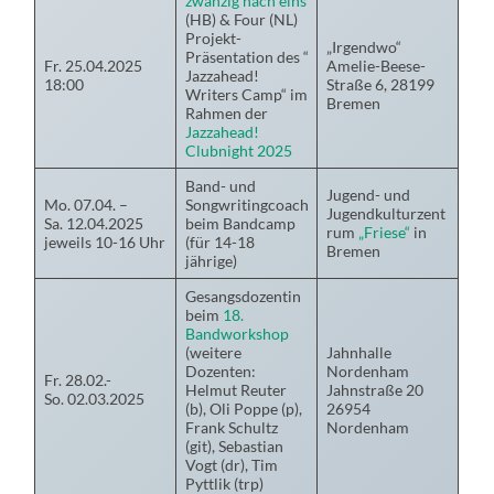
zwanzig nach eins
(HB) & Four (NL)
Projekt-
„Irgendwo“
Präsentation des “
Fr. 25.04.2025
Amelie-Beese-
Jazzahead!
18:00
Straße 6, 28199
Writers Camp“ im
Bremen
Rahmen der
Jazzahead!
Clubnight 2025
Band- und
Jugend- und
Mo. 07.04. –
Songwritingcoach
Jugendkulturzent
Sa. 12.04.2025
beim Bandcamp
rum
„Friese“
in
jeweils 10-16 Uhr
(für 14-18
Bremen
jährige)
Gesangsdozentin
beim
18.
Bandworkshop
(weitere
Jahnhalle
Dozenten:
Nordenham
Fr. 28.02.-
Helmut Reuter
Jahnstraße 20
So. 02.03.2025
(b), Oli Poppe (p),
26954
Frank Schultz
Nordenham
(git), Sebastian
Vogt (dr), Tim
Pyttlik (trp)