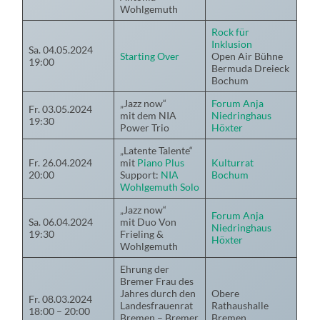
Wohlgemuth
Rock für
Inklusion
Sa. 04.05.2024
Starting Over
Open Air Bühne
19:00
Bermuda Dreieck
Bochum
„Jazz now“
Forum Anja
Fr. 03.05.2024
mit dem NIA
Niedringhaus
19:30
Power Trio
Höxter
„Latente Talente“
Fr. 26.04.2024
mit
Piano Plus
Kulturrat
20:00
Support:
NIA
Bochum
Wohlgemuth Solo
„Jazz now“
Forum Anja
Sa. 06.04.2024
mit Duo Von
Niedringhaus
19:30
Frieling &
Höxter
Wohlgemuth
Ehrung der
Bremer Frau des
Jahres durch den
Obere
Fr. 08.03.2024
Landesfrauenrat
Rathaushalle
18:00 – 20:00
Bremen – Bremer
Bremen