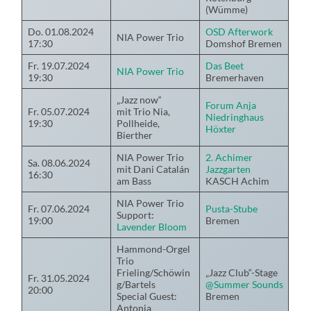
(Wümme)
Do. 01.08.2024
OSD Afterwork
NIA Power Trio
17:30
Domshof Bremen
Fr. 19.07.2024
Das Beet
NIA Power Trio
19:30
Bremerhaven
„Jazz now“
Forum Anja
Fr. 05.07.2024
mit Trio Nia,
Niedringhaus
19:30
Pollheide,
Höxter
Bierther
NIA Power Trio
2. Achimer
Sa. 08.06.2024
mit Dani Catalán
Jazzgarten
16:30
am Bass
KASCH Achim
NIA Power Trio
Fr. 07.06.2024
Pusta-Stube
Support:
19:00
Bremen
Lavender Bloom
Hammond-Orgel
Trio
Frieling/Schöwin
„Jazz Club“-Stage
Fr. 31.05.2024
g/Bartels
@Summer Sounds
20:00
Special Guest:
Bremen
Antonia