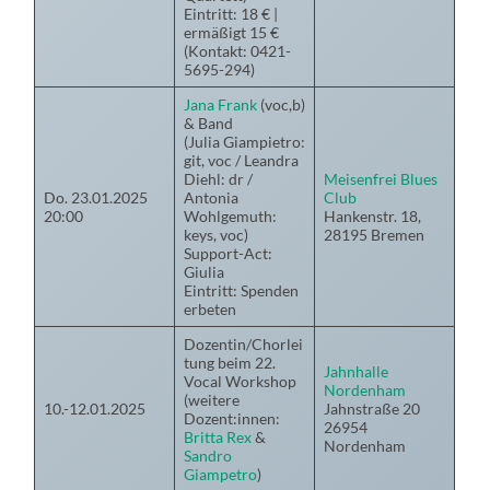
Eintritt: 18 € |
ermäßigt 15 €
(Kontakt: 0421-
5695-294)
Jana Frank
(voc,b)
& Band
(Julia Giampietro:
git, voc / Leandra
Diehl: dr /
Meisenfrei Blues
Do. 23.01.2025
Antonia
Club
20:00
Wohlgemuth:
Hankenstr. 18,
keys, voc)
28195 Bremen
Support-Act:
Giulia
Eintritt: Spenden
erbeten
Dozentin/Chorlei
tung beim 22.
Jahnhalle
Vocal Workshop
Nordenham
(weitere
10.-12.01.2025
Jahnstraße 20
Dozent:innen:
26954
Britta Rex
&
Nordenham
Sandro
Giampetro
)