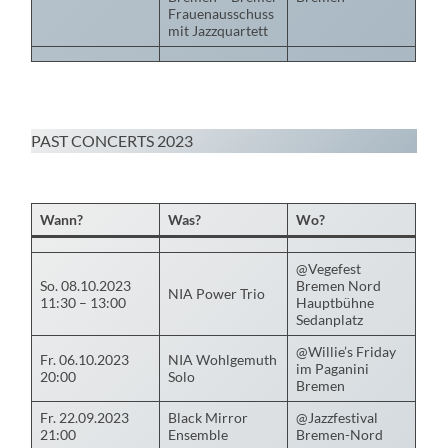
Frauenausschuss
mit Jazzquartett
PAST CONCERTS 2023
Wann?
Was?
Wo?
@Vegefest
So. 08.10.2023
Bremen Nord
NIA Power Trio
11:30 – 13:00
Hauptbühne
Sedanplatz
@Willie’s Friday
Fr. 06.10.2023
NIA Wohlgemuth
im Paganini
20:00
Solo
Bremen
Fr. 22.09.2023
Black Mirror
@Jazzfestival
21:00
Ensemble
Bremen-Nord