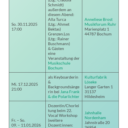
Schmidt)
außerdem an
diesem Abend:
Alla Turca
Anneliese Brost
So. 30.11.2025
(Ltg.: Ahmet
Musikforum Ruhr
17:00
Bektas)
Marienplatz 1
Grenzen.Los
44787 Bochum
(Ltg.: Rainer
Buschmann)
& Gästen
eine
Veranstaltung der
Musikschule
Bochum
als Keyboarderin
Kulturfabrik
&
Löseke
Mi. 17.12.2025
Backgroundsänge
Langer Garten 1
21:00
rin bei
Jana Frank
31137
& die Polarlichter
Hildesheim
Dozentin/Chorlei
tung beim 22.
Jahnhalle
Vocal Workshop
Nordenham
Fr. – So.
(weitere
Jahnstraße 20
09. – 11.01.2026
Dozent:innen:
26954