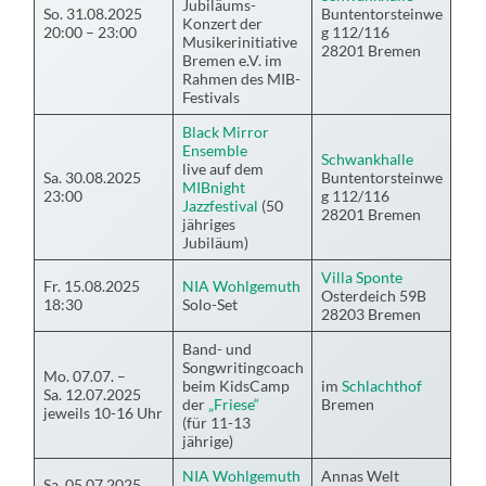
Jubiläums-
So. 31.08.2025
Buntentorsteinwe
Konzert der
20:00 – 23:00
g 112/116
Musikerinitiative
28201 Bremen
Bremen e.V. im
Rahmen des MIB-
Festivals
Black Mirror
Ensemble
Schwankhalle
live auf dem
Sa. 30.08.2025
Buntentorsteinwe
MIBnight
23:00
g 112/116
Jazzfestival
(50
28201 Bremen
jähriges
Jubiläum)
Villa Sponte
Fr. 15.08.2025
NIA Wohlgemuth
Osterdeich 59B
18:30
Solo-Set
28203 Bremen
Band- und
Songwritingcoach
Mo. 07.07. –
beim KidsCamp
im
Schlachthof
Sa. 12.07.2025
der
„Friese“
Bremen
jeweils 10-16 Uhr
(für 11-13
jährige)
NIA Wohlgemuth
Annas Welt
Sa. 05.07.2025