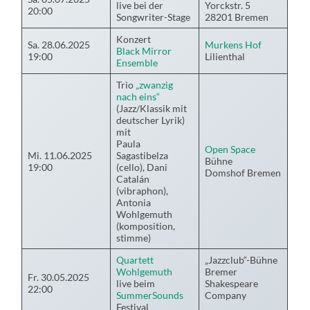
live bei der
Yorckstr. 5
20:00
Songwriter-Stage
28201 Bremen
Konzert
Sa. 28.06.2025
Murkens Hof
Black Mirror
19:00
Lilienthal
Ensemble
Trio
„zwanzig
nach eins“
(Jazz/Klassik mit
deutscher Lyrik)
mit
Paula
Open Space
Mi. 11.06.2025
Sagastibelza
Bühne
19:00
(cello), Dani
Domshof Bremen
Catalán
(vibraphon),
Antonia
Wohlgemuth
(komposition,
stimme)
Quartett
„Jazzclub“-Bühne
Wohlgemuth
Bremer
Fr. 30.05.2025
live beim
Shakespeare
22:00
SummerSounds
Company
Festival