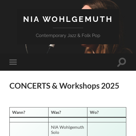
NIA WOHLGEMUTH
Contemporary Jazz & Folk Pop
Suchfe
Mobile-
ein-/a
Menü
ein-/ausblenden
CONCERTS & Workshops 2025
Wann?
Was?
Wo?
NIA Wohlgemuth
Solo