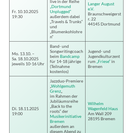
live in der Reihe
Langer August
„Dortmund
e.V.
Fr. 10.10.2025
Unplugged“
Braunschweigerst
19:30
außerdem dabei
r. 22
„Travels & Trunks“
44145 Dortmund
und
„Blumenkohlohre
n“
Band- und
Songwritingcoach
Jugend- und
Mo. 13.10. –
beim
Bandcamp
Jugendkulturzent
Sa. 18.10.2025
für 14-18 jährige
rum
„Friese“
in
jeweils 10-16 Uhr
(Teilnahme
Bremen
kostenlos)
Jazzduo-Premiere
„
Wohlgemuth
Grenz
„
im Rahmen der
Jubiläumsreihe
Wilhelm
„Back to the
Di. 18.11.2025
Wagenfeld Haus
roots“ der
19:00
Am Wall 209
Musikerinitiative
28195 Bremen
Bremen
außerdem an
diesem Abend zu