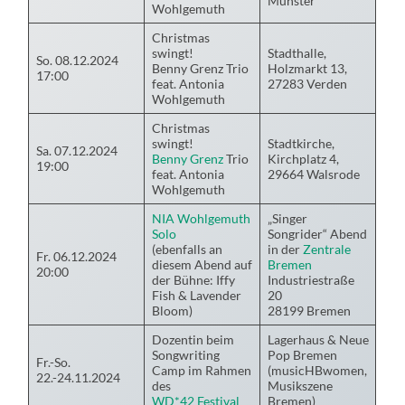
Münster
Wohlgemuth
Christmas
swingt!
Stadthalle,
So. 08.12.2024
Benny Grenz Trio
Holzmarkt 13,
17:00
feat. Antonia
27283 Verden
Wohlgemuth
Christmas
swingt!
Stadtkirche,
Sa. 07.12.2024
Benny Grenz
Trio
Kirchplatz 4,
19:00
feat. Antonia
29664 Walsrode
Wohlgemuth
NIA Wohlgemuth
„Singer
Solo
Songrider“ Abend
(ebenfalls an
in der
Zentrale
Fr. 06.12.2024
diesem Abend auf
Bremen
20:00
der Bühne: Iffy
Industriestraße
Fish & Lavender
20
Bloom)
28199 Bremen
Dozentin beim
Lagerhaus & Neue
Songwriting
Pop Bremen
Fr.-So.
Camp im Rahmen
(musicHBwomen,
22.-24.11.2024
des
Musikszene
WD*42 Festival
Bremen)