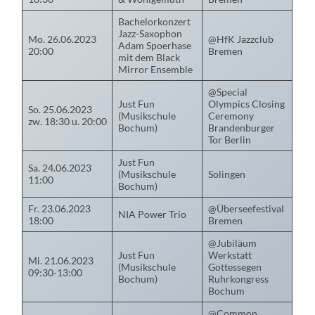
Bachelorkonzert
Jazz-Saxophon
Mo. 26.06.2023
@HfK Jazzclub
Adam Spoerhase
20:00
Bremen
mit dem Black
Mirror Ensemble
@Special
Just Fun
Olympics Closing
So. 25.06.2023
(Musikschule
Ceremony
zw. 18:30 u. 20:00
Bochum)
Brandenburger
Tor Berlin
Just Fun
Sa. 24.06.2023
(Musikschule
Solingen
11:00
Bochum)
Fr. 23.06.2023
@Überseefestival
NIA Power Trio
18:00
Bremen
@Jubiläum
Just Fun
Werkstatt
Mi. 21.06.2023
(Musikschule
Gottessegen
09:30-13:00
Bochum)
Ruhrkongress
Bochum
@Common