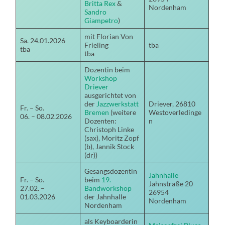
Britta Rex
&
Nordenham
Sandro
Giampetro
)
mit Florian Von
Sa. 24.01.2026
Frieling
tba
tba
tba
Dozentin beim
Workshop
Driever
ausgerichtet von
der
Jazzwerkstatt
Driever, 26810
Fr. – So.
Bremen
(weitere
Westoverledinge
06. – 08.02.2026
Dozenten:
n
Christoph Linke
(sax), Moritz Zopf
(b), Jannik Stock
(dr))
Gesangsdozentin
Jahnhalle
Fr. – So.
beim
19.
Jahnstraße 20
27.02. –
Bandworkshop
26954
01.03.2026
der Jahnhalle
Nordenham
Nordenham
als Keyboarderin