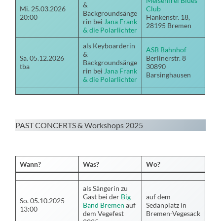
Meisenfrei Blues
&
Mi. 25.03.2026
Club
Backgroundsänge
20:00
Hankenstr. 18,
rin bei
Jana Frank
28195 Bremen
& die Polarlichter
als Keyboarderin
ASB Bahnhof
&
Sa. 05.12.2026
Berlinerstr. 8
Backgroundsänge
tba
30890
rin bei
Jana Frank
Barsinghausen
& die Polarlichter
PAST CONCERTS & Workshops 2025
Wann?
Was?
Wo?
als Sängerin zu
Gast bei der
Big
auf dem
So. 05.10.2025
Band Bremen
auf
Sedanplatz in
13:00
dem Vegefest
Bremen-Vegesack