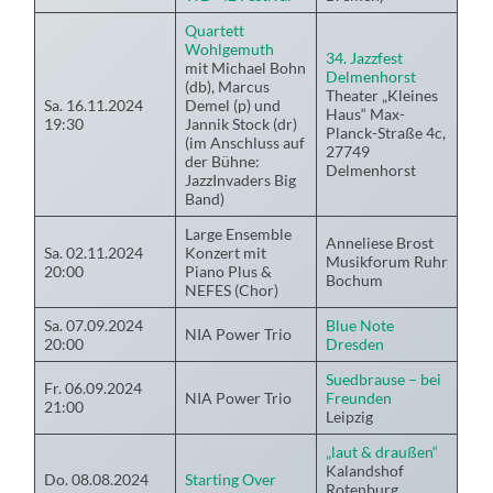
Quartett
Wohlgemuth
34. Jazzfest
mit Michael Bohn
Delmenhorst
(db), Marcus
Theater „Kleines
Sa. 16.11.2024
Demel (p) und
Haus“ Max-
19:30
Jannik Stock (dr)
Planck-Straße 4c,
(im Anschluss auf
27749
der Bühne:
Delmenhorst
JazzInvaders Big
Band)
Large Ensemble
Anneliese Brost
Sa. 02.11.2024
Konzert mit
Musikforum Ruhr
20:00
Piano Plus &
Bochum
NEFES (Chor)
Sa. 07.09.2024
Blue Note
NIA Power Trio
20:00
Dresden
Suedbrause – bei
Fr. 06.09.2024
NIA Power Trio
Freunden
21:00
Leipzig
„laut & draußen“
Kalandshof
Do. 08.08.2024
Starting Over
Rotenburg