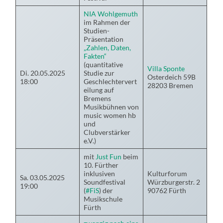
NIA Wohlgemuth
im Rahmen der
Studien-
Präsentation
„Zahlen, Daten,
Fakten“
(quantitative
Villa Sponte
Di. 20.05.2025
Studie zur
Osterdeich 59B
18:00
Geschlechtervert
28203 Bremen
eilung auf
Bremens
Musikbühnen von
music women hb
und
Clubverstärker
e.V.)
mit
Just Fun
beim
10. Fürther
inklusiven
Kulturforum
Sa. 03.05.2025
Soundfestival
Würzburgerstr. 2
19:00
(
#FiS
) der
90762 Fürth
Musikschule
Fürth