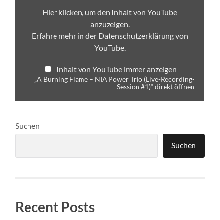
Power
Trio
Hier klicken, um den Inhalt von YouTube
(Live-
anzuzeigen.
Recording-
Session
Erfahre mehr in der
Datenschutzerklärung von
#1)“
YouTube
.
von
YouTube
anzeigen
Inhalt von YouTube immer anzeigen
„A Burning Flame – NIA Power Trio (Live-Recording-
Session #1)“ direkt öffnen
Suchen
Suchen
Recent Posts