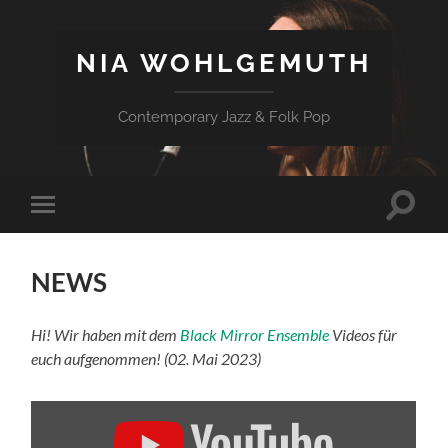
NIA WOHLGEMUTH
Contemporary Jazz & Folk Pop
Suchfe
Mobile-
ein-/a
Menü
ein-/ausblenden
NEWS
Hi! Wir haben mit dem
Black Mirror Ensemble
Videos für
euch aufgenommen! (02. Mai 2023)
„Black
Mirror
Ensemble